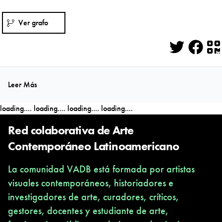
Ver grafo
Twitter
Face
Q
Leer Más
loading....
loading....
loading....
loading....
Red colaborativa de Arte
Contemporáneo Latinoamericano
La comunidad VADB está formada por artistas
visuales contemporáneos, historiadores e
investigadores de arte, curadores, críticos,
gestores, docentes y estudiante de arte,