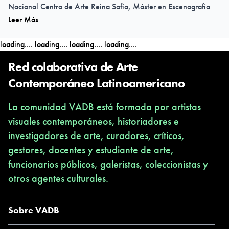
Nacional Centro de Arte Reina Sofía, Máster en Escenografía
Leer Más
por la U. Complutense de Madrid y Licenciada en Arte por la U.
de Playa Ancha de Cs. de la Educación (Chile).
loading....
loading....
loading....
loading....
Investigadora en arte y cultura visual desde una perspectiva
feminista, en su práctica e investigación artística se entrecruzan:
Red colaborativa de Arte
arte contemporáneo y feminismos. Desde el año 2009 forma
Contemporáneo Latinoamericano
parte de la Colección de Arte Contemporáneo Château Des
La comunidad VADB está formada por artistas
Réaux (Francia) y de colecciones particulares.
visuales contemporáneos, historiadores e
investigadores de arte, curadores, críticos,
gestores, docentes y estudiante de arte,
funcionarios públicos, galeristas, coleccionistas y
otros agentes culturales.
Sobre VADB