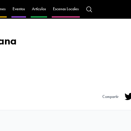
nes
Eventos
Artículos
Escenas Locales
ñana
Compartir
Tw