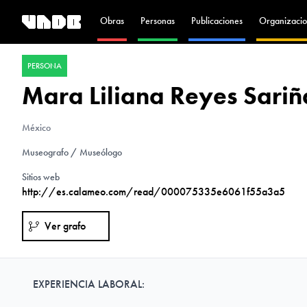
Obras
Personas
Publicaciones
Organizacio
PERSONA
Mara Liliana Reyes Sari
México
Museografo / Museólogo
Sitios web
http://es.calameo.com/read/000075335e6061f55a3a5
Ver grafo
EXPERIENCIA LABORAL: