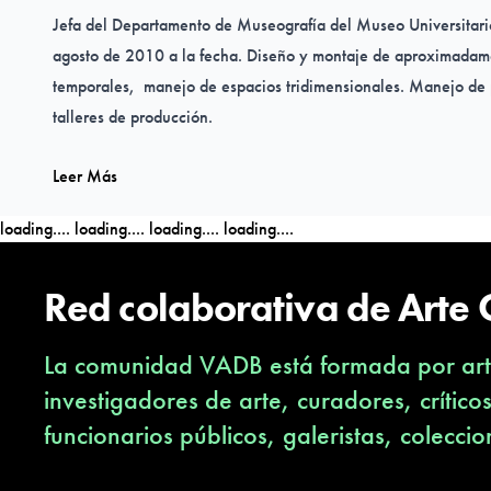
Jefa del Departamento de Museografía del Museo Universi
agosto de 2010 a la fecha. Diseño y montaje de aproximadam
temporales, manejo de espacios tridimensionales. Manejo de p
talleres de producción.
Leer Más
Subdirectora de Exposiciones Internacionales de la Dirección
Internacionales del CONSEJO NACIONAL PARA LA CULTUR
loading....
loading....
loading....
loading....
través de concurso público del Sistema Profesional de Carre
2010
.
Realicé actividades concernientes a la difusión cultural 
Red colaborativa de Arte
mexicano en el extranjero y del extranjero en México, así co
a la presentación de exposiciones (gestiones de acopio, embal
La comunidad VADB está formada por arti
internacionales etc.,) para su presentación en sedes en el ext
investigadores de arte, curadores, crítico
funcionarios públicos, galeristas, coleccio
Jefa del Departamento de Museografía de la GALERÍA DE 
CARACOL, del Instituto Nacional de Antropología e Historia