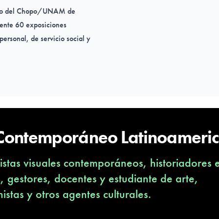
tario del Chopo/UNAM
de
ente 60 exposiciones
ersonal, de servicio social y
 General de Asuntos
A Y LAS ARTES,
ingresé a
ra. Mayo 2006 a Enero de
internacional del arte
 Contemporáneo Latinoameri
mo las labores concernientes
aje, traslados
stas visuales contemporáneos, historiadores 
ranjero.
s, gestores, docentes y estudiante de arte,
nistas y otros agentes culturales.
HISTORIA, MUSEO DEL
, Enero- Mayo de 2006