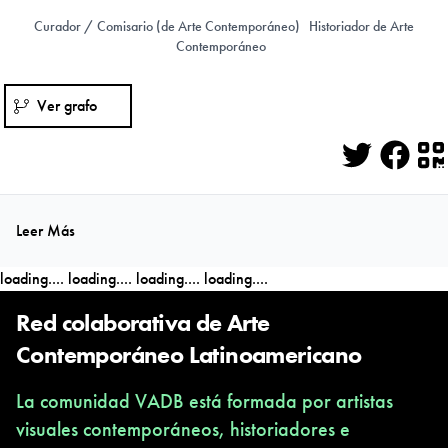
Curador / Comisario (de Arte Contemporáneo)
Historiador de Arte
Contemporáneo
Ver grafo
Twitter
Face
Q
Leer Más
loading....
loading....
loading....
loading....
Red colaborativa de Arte
Contemporáneo Latinoamericano
La comunidad VADB está formada por artistas
visuales contemporáneos, historiadores e