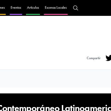
nes
Eventos
Artículos
Escenas Locales
Compartir
Tw
 Contemporáneo Latinoameri