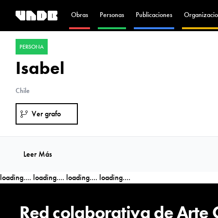
Obras
Personas
Publicaciones
Organizacio
PERSONA
Isabel
Chile
Ver grafo
Leer Más
loading....
loading....
loading....
loading....
Red colaborativa de Arte