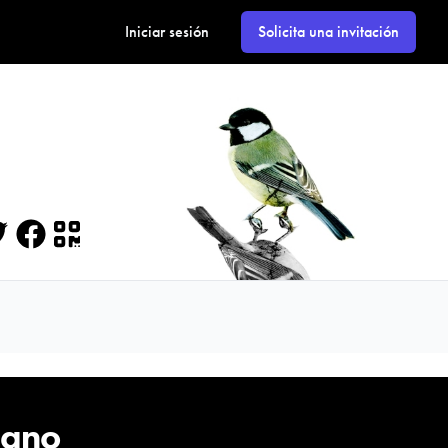
Iniciar sesión
Solicita una invitación
itter
Facebook
QR
cano