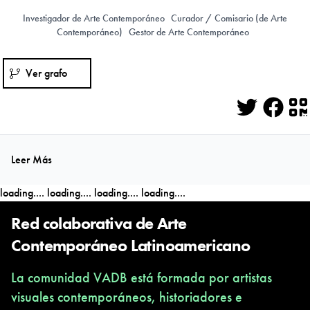
Investigador de Arte Contemporáneo
Curador / Comisario (de Arte
Contemporáneo)
Gestor de Arte Contemporáneo
Ver grafo
Twitter
Face
Q
Leer Más
loading....
loading....
loading....
loading....
Red colaborativa de Arte
Contemporáneo Latinoamericano
La comunidad VADB está formada por artistas
visuales contemporáneos, historiadores e