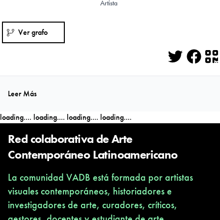
Artista
Ver grafo
Twitter
Face
Q
Leer Más
loading....
loading....
loading....
loading....
Red colaborativa de Arte
Contemporáneo Latinoamericano
La comunidad VADB está formada por artistas
visuales contemporáneos, historiadores e
investigadores de arte, curadores, críticos,
gestores, docentes y estudiante de arte,