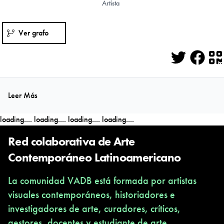
Artista
Ver grafo
Twitter
Face
Q
Leer Más
loading....
loading....
loading....
loading....
Red colaborativa de Arte
Contemporáneo Latinoamericano
La comunidad VADB está formada por artistas
visuales contemporáneos, historiadores e
investigadores de arte, curadores, críticos,
gestores, docentes y estudiante de arte,