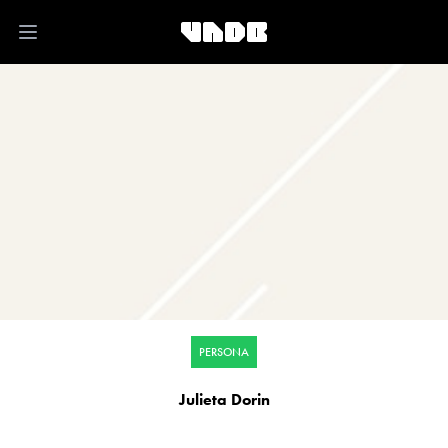
Open main menu
PERSONA
Julieta Dorin