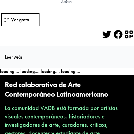
Artista
Ver grafo
Twitter
Face
Q
Leer Más
loading....
loading....
loading....
loading....
Red colaborativa de Arte
Contemporáneo Latinoamericano
La comunidad VADB está formada por artistas
visuales contemporáneos, historiadores e
investigadores de arte, curadores, críticos,
gestores, docentes y estudiante de arte,