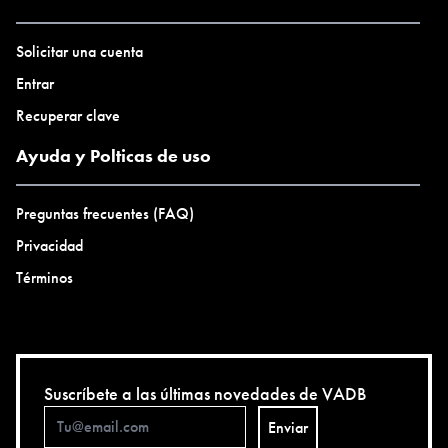
identidad.L
relaciones en
Solicitar una cuenta
activismo
son muchas
Entrar
variadas for
Recuperar clave
tantas como 
han trabajad
Ayuda y Polticas de uso
esto. La int
todos los cas
Preguntas frecuentes (FAQ)
visibilidad a
Privacidad
y realizar, de
creaciones cu
Términos
un construc
social/políti
dignificació
casos y de d
otros. Denu
Suscríbete a las últimas novedades de VADB
unas leyes in
Enviar
amenazadora