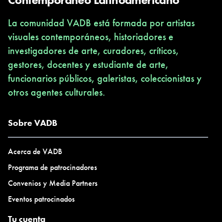
otros.
Ortiz.Sobre 
La comunidad VADB está formada por artistas
sobre la pos
Ha realizado seminarios y charlas en diversas instituciones y
visuales contemporáneos, historiadores e
absolutamen
espacios de Argentina, Brasil, Colombia, Costa Rica, Chile,
otra parte, d
investigadores de arte, curadores, críticos,
Ecuador, Francia, Italia, México, Perú, Uruguay y Venezuela.
considerar l
gestores, docentes y estudiante de arte,
como una
funcionarios públicos, galeristas, coleccionistas y
construcció
Ha publicado artículos en diversos medios internacionales entre
otros agentes culturales.
hacemos tod
los que destacan Documenta 12 Magazine, Terremoto,
desde nosotr
SalonKritik, Esfera Pública, Artenlinea, ArteyCrítica, Revista
mismos/as h
Sobre VADB
Plus y Alzaprima.
serie fotográ
Juan Carlos
Acerca de VADB
(Lambayequ
titulada
Programa de patrocinadores
Dismorfofo
Convenios y Media Partners
(2014), sobr
Eventos patrocinados
exploración
cuerpo para 
Tu cuenta