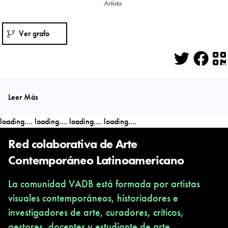
Artista
Ver grafo
Twitter
Face
Q
Leer Más
loading....
loading....
loading....
loading....
Red colaborativa de Arte
Contemporáneo Latinoamericano
La comunidad VADB está formada por artistas
visuales contemporáneos, historiadores e
investigadores de arte, curadores, críticos,
gestores, docentes y estudiante de arte,