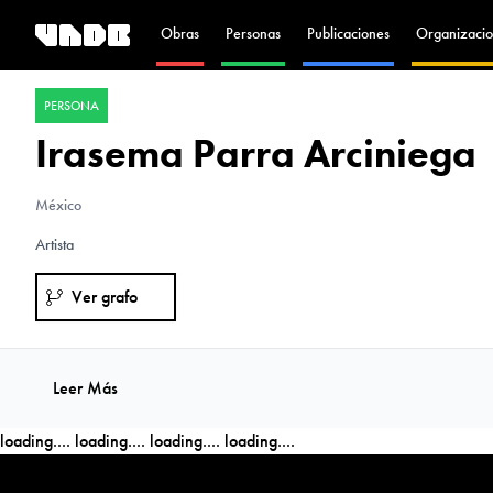
Obras
Personas
Publicaciones
Organizacio
PERSONA
Irasema Parra Arciniega
México
Artista
Ver grafo
Leer Más
loading....
loading....
loading....
loading....