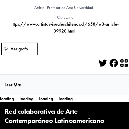
Artista
Profesor de Arte Universidad
Sitios web
https://www.artistasvisualeschilenos.cl/658/w3-article-
39920.html
Ver grafo
Twitter
Face
Q
Leer Más
loading....
loading....
loading....
loading....
Red colaborativa de Arte
Contemporáneo Latinoamericano