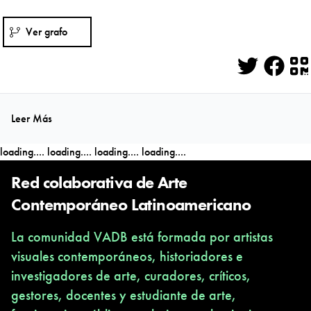
Ver grafo
Twitter
Face
Q
Leer Más
loading....
loading....
loading....
loading....
Red colaborativa de Arte
Contemporáneo Latinoamericano
La comunidad VADB está formada por artistas
visuales contemporáneos, historiadores e
investigadores de arte, curadores, críticos,
gestores, docentes y estudiante de arte,