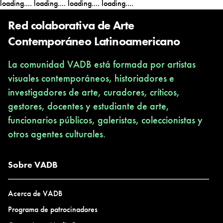
loading....
loading....
loading....
loading....
literatura y acciones escénicas. Desde 1990 registró su cuerpo
travestido como proyecto y realizó distintas muestras. Es autor
Red colaborativa de Arte
del libro Museo Travesti del Perú (2003-2008).
Contemporáneo Latinoamericano
La comunidad VADB está formada por artistas
visuales contemporáneos, historiadores e
investigadores de arte, curadores, críticos,
gestores, docentes y estudiante de arte,
funcionarios públicos, galeristas, coleccionistas y
otros agentes culturales.
Sobre VADB
Acerca de VADB
Programa de patrocinadores