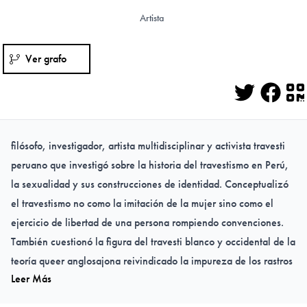
Artista
Ver grafo
Twitter
Face
Q
filósofo, investigador, artista multidisciplinar y activista travesti
peruano que investigó sobre la historia del travestismo en Perú,
la sexualidad y sus construcciones de identidad. Conceptualizó
el travestismo no como la imitación de la mujer sino como el
ejercicio de libertad de una persona rompiendo convenciones.
También cuestionó la figura del travesti blanco y occidental de la
teoría queer anglosajona reivindicado la impureza de los rastros
Leer Más
cuir del sur.
Su trabajo abarca gráfica, obra plástica, videocreación,