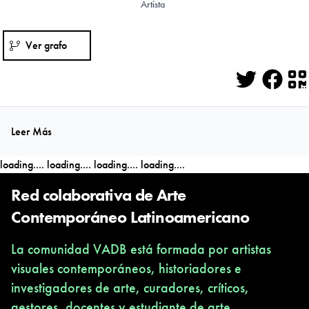
Artista
Ver grafo
Twitter
Face
Q
Leer Más
loading....
loading....
loading....
loading....
Red colaborativa de Arte
Contemporáneo Latinoamericano
La comunidad VADB está formada por artistas
visuales contemporáneos, historiadores e
investigadores de arte, curadores, críticos,
gestores, docentes y estudiante de arte,