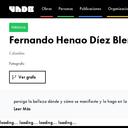
Obras
Personas
Publicaciones
Organizacio
PERSONA
Fernando Henao Díez Ble
Colombia
Fotografo
Ver grafo
persigo la belleza dónde y cómo se manifieste y lo hago en la 
Leer Más
loading....
loading....
loading....
loading....