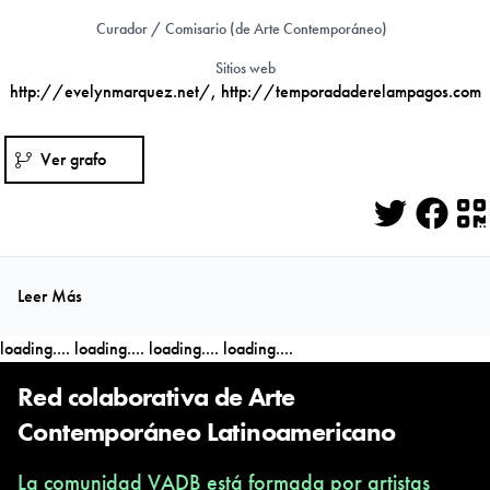
Curador / Comisario (de Arte Contemporáneo)
Sitios web
http://evelynmarquez.net/
,
http://temporadaderelampagos.com
Ver grafo
Twitter
Face
Q
Leer Más
loading....
loading....
loading....
loading....
Red colaborativa de Arte
Contemporáneo Latinoamericano
La comunidad VADB está formada por artistas