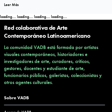
Leer Más
Skowhegan School of Painting and Sculpture, Maine, [EUA],
2006.
loading....
loading....
loading....
loading....
Docencia / Teaching Experience
Red colaborativa de Arte
Annual Critique seminar, Program for Visual Artist, Universidad
Contemporáneo Latinoamericano
Torcuato
La comunidad VADB está formada por artistas
Di Tella, Buenos Aires.[ARG] 2013.
visuales contemporáneos, historiadores e
LEA. Lab of artistic Experimentation. Faena Art Center.
investigadores de arte, curadores, críticos,
Buenos Aires.[ARG] 2012.
gestores, docentes y estudiante de arte,
Reflexoes sobre o Mínimo Workshop, SESC São Paulo, Brasil.
funcionarios públicos, galeristas, coleccionistas y
2012.
otros agentes culturales.
Anti-Project Workshop, Program for Visual Artist, Universidad
Torcuato
Di Tella, Buenos Aires.[ARG] 2009/2012.
Sobre VADB
Premios / Awards