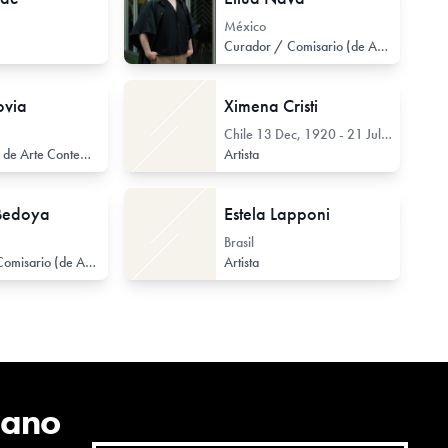
México
l
Arte Textil
Ceramista
Curador / Comisario (de Arte Contemporáneo)
ovia
Ximena Cristi
Chile
13 Dec, 1920 - 21 Jul, 2022
Investigador de Arte Contemporáneo
Gestor de Arte Contemporáneo
Artista
Bedoya
Estela Lapponi
Brasil
Curador / Comisario (de Arte Contemporáneo)
Historiador de Arte Contemporáneo
Artista
cano