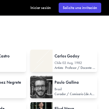
Iniciar sesión
Solicita una invitación
Castro
Carlos Godoy
Chile
02 Aug, 1982
Artista
Profesor / Docente no formal
pez Negrete
Paulo Gallina
Brasil
Curador / Comisario (de Arte Contemporáneo)
ade
Eliud Nava