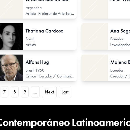
Argentina
Artista
Profesor de Arte Terciario
Profesor / Docente no forma
Thatiana Cardoso
Ana Seg
Brasil
Ecuador
Artista
Alfons Hug
Malena 
Brasil
1950
Ecuador
Crítico
Curador / Comisario (de Arte Contemporáneo)
7
8
9
...
Next
Last
 Contemporáneo Latinoameri