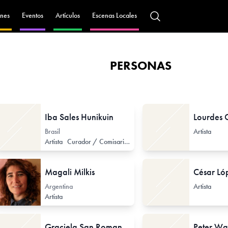
nes
Eventos
Artículos
Escenas Locales
PERSONAS
Iba Sales Hunikuin
Lourdes 
Brasil
Artista
Artista
Curador / Comisario (de Arte Contemporáneo)
Magali Milkis
César Ló
Argentina
Artista
Artista
Graciela San Roman
Peter W