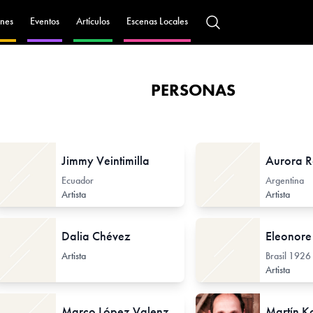
nes
Eventos
Artículos
Escenas Locales
PERSONAS
Jimmy Veintimilla
Aurora R
Ecuador
Argentina
Artista
Artista
Dalia Chévez
Eleonore
Artista
Brasil
1926 
Artista
Marco López Valenzuela
Martín K