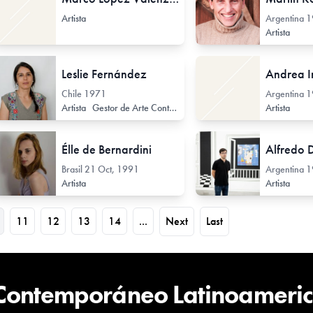
Artista
Argentina
1
Artista
Leslie Fernández
Andrea Ir
Chile
1971
Argentina
1
Investigador de Arte Contemporáneo
Artista
Gestor de Arte Contemporáneo
Gestor de Arte Contemporá
Curador / Comisario (
Artista
Élle de Bernardini
Alfredo 
Brasil
21 Oct, 1991
Argentina
1
Artista
Artista
11
12
13
14
...
Next
Last
 Contemporáneo Latinoameri