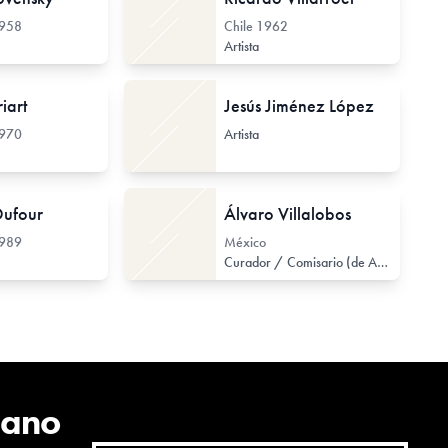
958
Chile
1962
Artista
iart
Jesús Jiménez López
970
Artista
neo
de Arte Contemporáneo)
Investigador de Arte Contemporáneo
Dufour
Álvaro Villalobos
989
México
Curador / Comisario (de Arte Contemporáneo)
cano