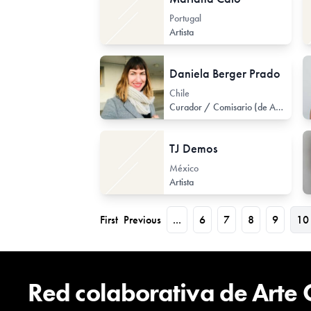
Portugal
Artista
Daniela Berger Prado
Chile
Curador / Comisario (de Arte Contemporáneo)
TJ Demos
México
Artista
First
Previous
...
6
7
8
9
10
Red colaborativa de Arte