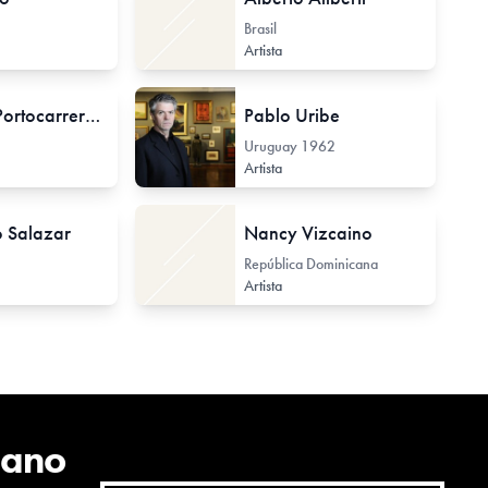
Brasil
Artista
Ricardo Portocarrero Grados
Pablo Uribe
Uruguay
1962
Artista
 Salazar
Nancy Vizcaino
República Dominicana
Artista
cano