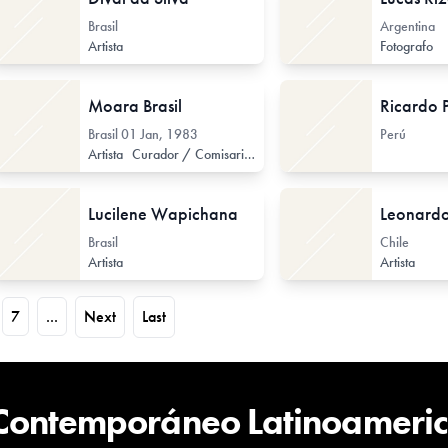
Brasil
Argentina
Artista
Fotografo
Moara Brasil
Brasil
01 Jan, 1983
Perú
Artista
Curador / Comisario (de Arte Contemporáneo)
Lucilene Wapichana
Leonardo
Brasil
Chile
Artista
Artista
7
...
Next
Last
 Contemporáneo Latinoameri