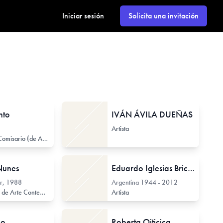
Iniciar sesión
Solicita una invitación
nto
IVÁN ÁVILA DUEÑAS
Artista
Curador / Comisario (de Arte Contemporáneo)
Nunes
Eduardo Iglesias Brickles
r, 1988
Argentina
1944 - 2012
Investigador de Arte Contemporáneo
Curador / Comisario (de Arte Contemporáneo)
Artista
Gest
lo
Roberta Oiticica