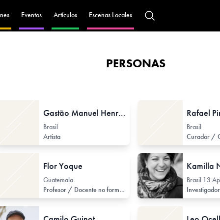
nes
Eventos
Artículos
Escenas Locales
PERSONAS
Gastão Manuel Henrique
Rafael Pi
Brasil
Brasil
Artista
Flor Yoque
Kamilla 
Guatemala
Brasil
13 Ap
Profesor / Docente no formal
Camilo Guinot
Leo Ocel