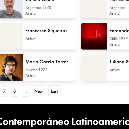
Argentina
1970
Argentina
Artista
Artista
Francesco Siqueiros
Fernand
Artista
Chile
1987
Artista
Mario García Torres
Juliana S
México
1975
Artista
Artista
7
8
...
Next
Last
 Contemporáneo Latinoameri