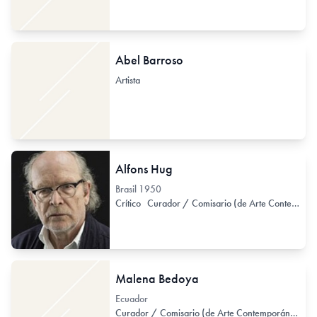
Abel Barroso
Artista
Alfons Hug
Brasil
1950
Crítico
Curador / Comisario (de Arte Contemporáneo)
Malena Bedoya
Ecuador
Curador / Comisario (de Arte Contemporáneo)
H