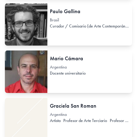
Paulo Gallina
Brasil
Curador / Comisario (de Arte Contemporáneo)
C
Mario Cámara
Argentina
Docente universitario
Graciela San Roman
Argentina
Artista
Profesor de Arte Terciario
Profesor / Docente no formal