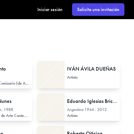
Iniciar sesión
Solicita una invitación
nto
IVÁN ÁVILA DUEÑAS
Artista
Curador / Comisario (de Arte Contemporáneo)
Nunes
Eduardo Iglesias Brickles
r, 1988
Argentina
1944 - 2012
Investigador de Arte Contemporáneo
Curador / Comisario (de Arte Contemporáneo)
Artista
Gest
lo
Roberta Oiticica