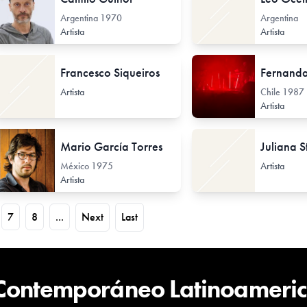
Argentina
1970
Argentina
Artista
Artista
Francesco Siqueiros
Fernand
Artista
Chile
1987
Artista
Mario García Torres
Juliana S
México
1975
Artista
Artista
7
8
...
Next
Last
 Contemporáneo Latinoameri