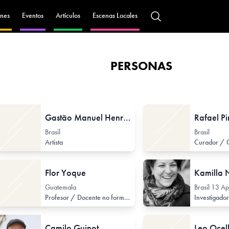
nes
Eventos
Artículos
Escenas Locales
PERSONAS
Gastão Manuel Henrique
Rafael Pi
Brasil
Brasil
Artista
Flor Yoque
Kamilla 
Guatemala
Brasil
13 Ap
Profesor / Docente no formal
Camilo Guinot
Leo Ocel