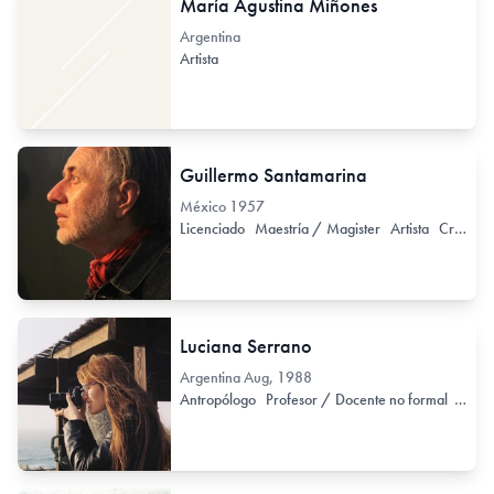
María Agustina Miñones
Argentina
Artista
Guillermo Santamarina
México
1957
Licenciado
Maestría / Magister
Artista
Crítico
Luciana Serrano
Argentina
Aug, 1988
Antropólogo
Profesor / Docente no formal
Nuev