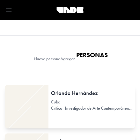
Open main menu
PERSONAS
Nueva persona
Agregar
Orlando Hernández
Cuba
Crítico
Investigador de Arte Contemporáneo
Hist