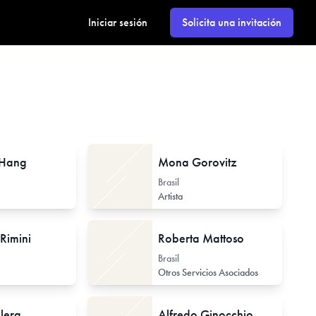
Iniciar sesión
Solicita una invitación
 Hang
Mona Gorovitz
Brasil
Investigador de Arte Contemporáneo
Artista
Rimini
Roberta Mattoso
Brasil
Otros Servicios Asociados
lera
Alfredo Ginocchio