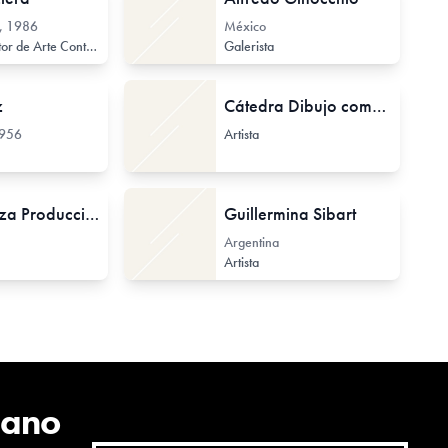
, 1986
México
 de Arte Contemporáneo
Investigador de Arte Contemporáneo
Galerista
z
Cátedra Dibujo complementaria, 2, 3, y 4
956
Artista
Sin Kabeza Producciones
Guillermina Sibart
Argentina
Artista
cano