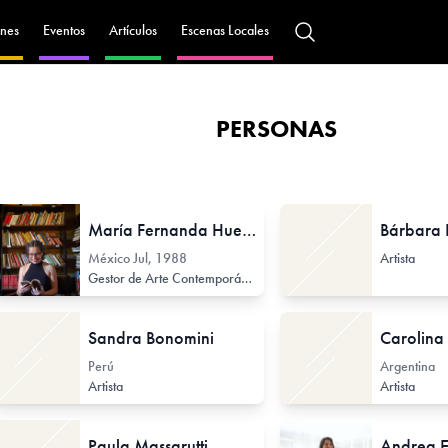
nes
Eventos
Artículos
Escenas Locales
PERSONAS
María Fernanda Huerta
Bárbara
México
Jul, 1988
Artista
rofesor de Arte Secundario
Gestor de Arte Contemporáneo
Profesor / Docente no formal
Sandra Bonomini
Carolina 
Perú
Argentina
Artista
Artista
Paula Massarutti
Andrea E