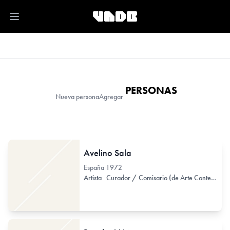
Open main menu
PERSONAS
Nueva persona
Agregar
Avelino Sala
España
1972
Artista
Curador / Comisario (de Arte Contemporáneo)