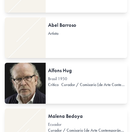
Abel Barroso
Artista
Alfons Hug
Brasil
1950
Crítico
Curador / Comisario (de Arte Contemporáneo)
Malena Bedoya
Ecuador
Curador / Comisario (de Arte Contemporáneo)
H