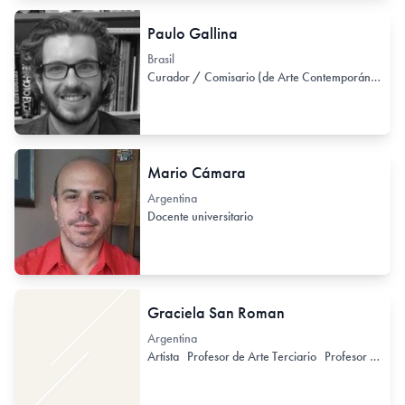
Paulo Gallina
Brasil
Curador / Comisario (de Arte Contemporáneo)
C
Mario Cámara
Argentina
Docente universitario
Graciela San Roman
Argentina
Artista
Profesor de Arte Terciario
Profesor / Docente no formal