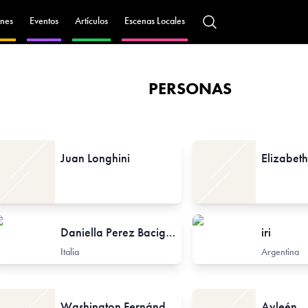
nes
Eventos
Artículos
Escenas Locales
PERSONAS
Juan Longhini
Elizabeth
Daniella Perez Bacigalupo
iri
Italia
Argentina
Profesor / Docente no formal
Washington Fernández
Ayleén