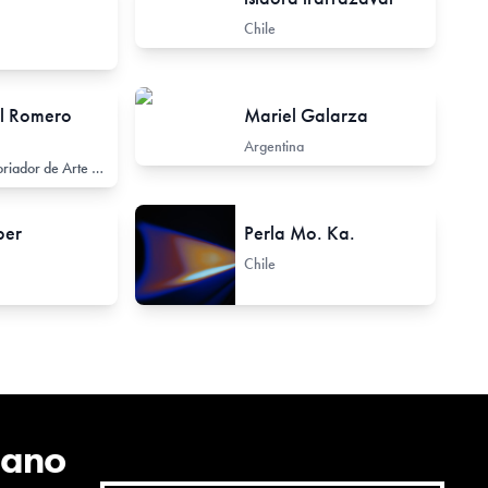
Chile
l Romero
Mariel Galarza
Argentina
ador de Arte Contemporáneo
ber
Perla Mo. Ka.
Chile
cano