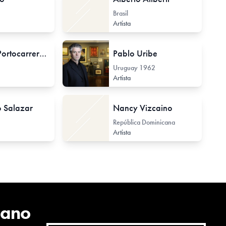
Brasil
Artista
Ricardo Portocarrero Grados
Pablo Uribe
Uruguay
1962
Artista
 Salazar
Nancy Vizcaino
República Dominicana
Artista
cano