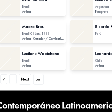
Brasil
Argentina
Artista
Fotografo
Moara Brasil
Brasil
01 Jan, 1983
Perú
Artista
Curador / Comisario (de Arte Contemporáneo)
Lucilene Wapichana
Leonardo
Brasil
Chile
Artista
Artista
7
...
Next
Last
 Contemporáneo Latinoameri