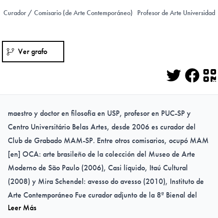
Curador / Comisario (de Arte Contemporáneo)
Profesor de Arte Universidad
Ver grafo
Twitter
Face
Q
maestro y doctor en filosofía en USP, profesor en PUC-SP y
Centro Universitário Belas Artes, desde 2006 es curador del
Club de Grabado MAM-SP. Entre otros comisarios, ocupó MAM
[en] OCA: arte brasileño de la colección del Museo de Arte
Moderno de São Paulo (2006), Casi líquido, Itaú Cultural
(2008) y Mira Schendel: avesso do avesso (2010), Instituto de
Arte Contemporáneo Fue curador adjunto de la 8ª Bienal del
Leer Más
Mercosur (2011) y uno de los curadores de la 32. Panorama del