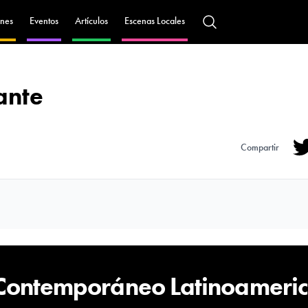
nes
Eventos
Artículos
Escenas Locales
ante
Compartir
Tw
 Contemporáneo Latinoameri