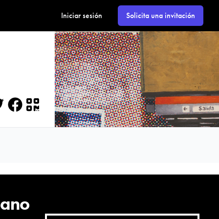
Iniciar sesión
Solicita una invitación
itter
Facebook
QR
cano