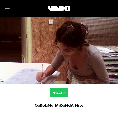
Open main menu
PERSONA
CaRoLiNa MiRaNdA NiLo