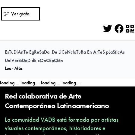
Ver grafo
Twitter
Face
Q
EsTuDiAnTe EgReSaDa De LiCeNcIaTuRa En ArTeS pLaStIcAs
UnIVErSiDaD dE cOnCEpCIón
Leer Más
loading....
loading....
loading....
loading....
Red colaborativa de Arte
Contemporáneo Latinoamericano
La comunidad VADB está formada por artistas
visuales contemporáneos, historiadores e