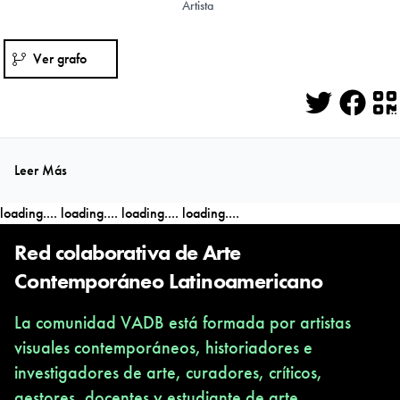
Artista
Ver grafo
Twitter
Face
Q
Leer Más
loading....
loading....
loading....
loading....
Red colaborativa de Arte
Contemporáneo Latinoamericano
La comunidad VADB está formada por artistas
visuales contemporáneos, historiadores e
investigadores de arte, curadores, críticos,
gestores, docentes y estudiante de arte,