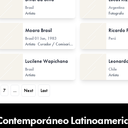
Brasil
Argentina
Artista
Fotografo
Moara Brasil
Brasil
01 Jan, 1983
Perú
Artista
Curador / Comisario (de Arte Contemporáneo)
Lucilene Wapichana
Leonardo
Brasil
Chile
Artista
Artista
7
...
Next
Last
 Contemporáneo Latinoameri