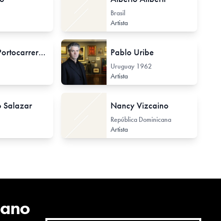
Brasil
Artista
Ricardo Portocarrero Grados
Pablo Uribe
Uruguay
1962
Artista
 Salazar
Nancy Vizcaino
República Dominicana
Artista
cano