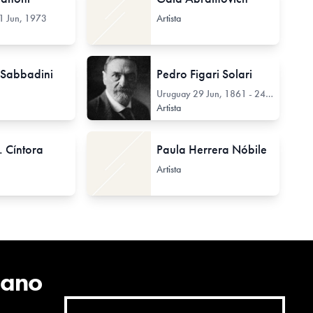
1 Jun, 1973
Artista
Sabbadini
Pedro Figari Solari
Uruguay
29 Jun, 1861 - 24 Jul, 1938
Artista
. Cíntora
Paula Herrera Nóbile
Artista
cano