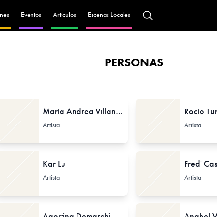
nes
Eventos
Artículos
Escenas Locales
PERSONAS
María Andrea Villanueva «Mischka Ippólita»
Rocío Tur
Artista
Artista
Kar Lu
Fredi Ca
Artista
Artista
Agostina Demarchi
Anabel 