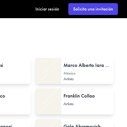
Iniciar sesión
Solicita una invitación
si
Marco Alberto Iara Rodríguez
México
Artista
sco
Franklin Collao
Artista
Vanoni
Gala Abramovich