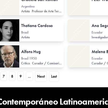
Argentina
Artista
Profesor de Arte Terciario
Profesor / Docente no forma
Thatiana Cardoso
Ana Seg
Brasil
Ecuador
Artista
Alfons Hug
Malena 
Brasil
1950
Ecuador
Crítico
Curador / Comisario (de Arte Contemporáneo)
7
8
9
...
Next
Last
 Contemporáneo Latinoameri