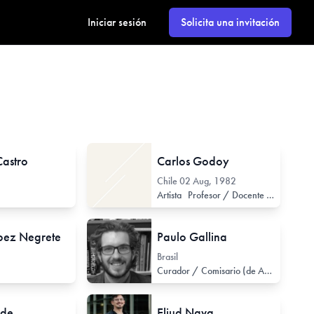
Iniciar sesión
Solicita una invitación
Castro
Carlos Godoy
Chile
02 Aug, 1982
Artista
Profesor / Docente no formal
pez Negrete
Paulo Gallina
Brasil
Curador / Comisario (de Arte Contemporáneo)
ade
Eliud Nava