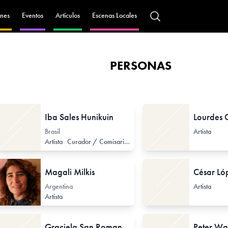
nes
Eventos
Artículos
Escenas Locales
PERSONAS
Iba Sales Hunikuin
Lourdes 
Brasil
Artista
Artista
Curador / Comisario (de Arte Contemporáneo)
Magali Milkis
César Ló
Argentina
Artista
Artista
Graciela San Roman
Peter W