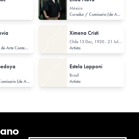
México
l
Arte Textil
Ceramista
Curador / Comisario (de Arte Contemporáneo)
ovia
Ximena Cristi
Chile
13 Dec, 1920 - 21 Jul, 2022
Investigador de Arte Contemporáneo
Gestor de Arte Contemporáneo
Artista
Bedoya
Estela Lapponi
Brasil
Curador / Comisario (de Arte Contemporáneo)
Historiador de Arte Contemporáneo
Artista
cano