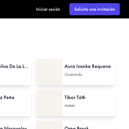
Iniciar sesión
Solicita una invitación
Victoria Silva De La Llave
Aura Ivanka Requena
Guatemala
z Peña
Tibor Tóth
Artista
a Niscovolos
Orna Brock