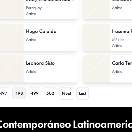
Paraguay
Artista
Artista
Hugo Cataldo
Artista
México
Artista
Leonora Sisto
Carla Te
Artista
Artista
497
498
499
500
Next
Last
 Contemporáneo Latinoameri