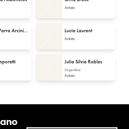
Artista
Irasema Parra Arciniega
Lucía Laurent
Artista
mporetti
Julia Silvia Robles
Argentina
Artista
cano