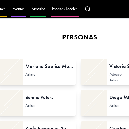
nes
Eventos
Artículos
Escenas Locales
PERSONAS
Mariana Saprisa Morán
Artista
México
Artista
Bennie Peters
Diego Mt
Artista
Artista
Rody Emmanuel Salinas
Constanz