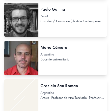
Paulo Gallina
Brasil
Curador / Comisario (de Arte Contemporáneo)
C
Mario Cámara
Argentina
Docente universitario
Graciela San Roman
Argentina
Artista
Profesor de Arte Terciario
Profesor / Docente no formal