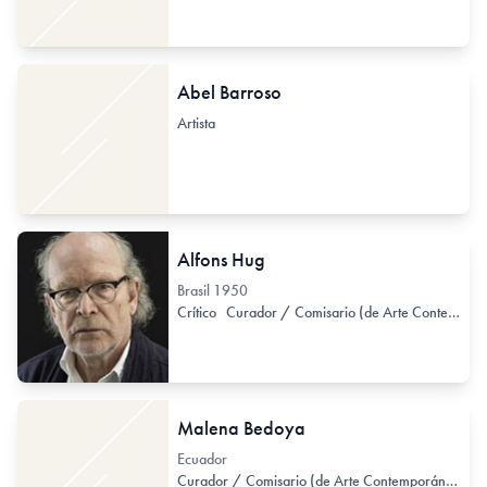
Abel Barroso
Artista
Alfons Hug
Brasil
1950
Crítico
Curador / Comisario (de Arte Contemporáneo)
Malena Bedoya
Ecuador
Curador / Comisario (de Arte Contemporáneo)
H