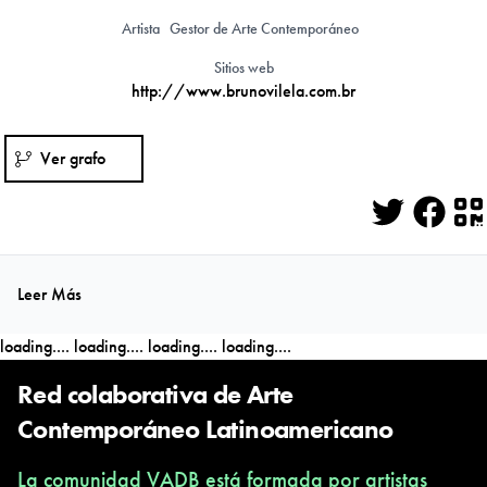
Artista
Gestor de Arte Contemporáneo
Sitios web
http://www.brunovilela.com.br
Ver grafo
Twitter
Face
Q
Leer Más
loading....
loading....
loading....
loading....
Red colaborativa de Arte
Contemporáneo Latinoamericano
La comunidad VADB está formada por artistas