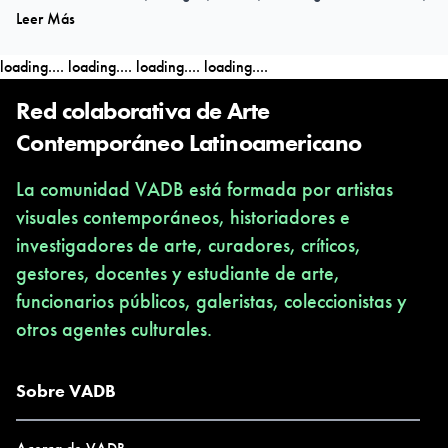
Leer Más
Medellín, Marsella y Valparaíso). Además, desde el 2011 ha
sido galardoneado en 15 ocasiones, entre las cuales destacan el
loading....
loading....
loading....
loading....
Altazor 2011 (Premio Artes Mediales), la beca Art Forum
Competition de la Universidad de Harvard (Fundación
Red colaborativa de Arte
Rockefeller), 4 asignaciones de Fondart (proyectos de creación),
Contemporáneo Latinoamericano
y el Primer lugar Concurso Artes y Letras.
La comunidad VADB está formada por artistas
visuales contemporáneos, historiadores e
Sus trabajos están publicados en más de 40 catálogos y libros de
investigadores de arte, curadores, críticos,
arte, mientras que su obra se encuentra en 3 colecciones:
gestores, docentes y estudiante de arte,
DAROS Latinamérica, Blanton Museum of Art y Consejo
funcionarios públicos, galeristas, coleccionistas y
Nacional de la Cultura y las Artes.
otros agentes culturales.
fuente: http://ww3.museodelamemoria.cl/exposiciones/funa/
Sobre VADB