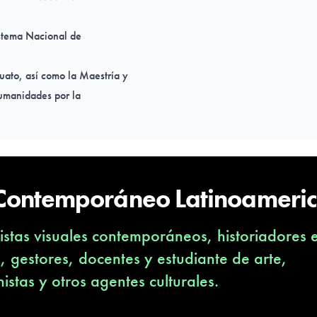
istema Nacional de
juato, así como la Maestría y
Humanidades por la
dios de Doctorado en
rriculares sobre las áreas de
social.
ro, narrativa y poesía, y
 Contemporáneo Latinoameri
ción, 10 antologías
 publicados tanto en español
stas visuales contemporáneos, historiadores 
iones que ha efectuado desde
s, gestores, docentes y estudiante de arte,
l teatro.
nistas y otros agentes culturales.