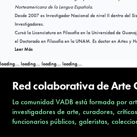
Norteamericana de la Lengua Española
.
Desde 2007 es Investigador Nacional de nivel II dentro del S
Investigadores.
Cursó la Licenciatura en Filosofía en la Universidad de Guana
el Doctorado en Filosofía en la UNAM. Es doctor en Artes y 
Leer Más
Universidad Autónoma de Zacatecas. También cuenta con estu
Educación (UG). Ha recibido cursos de actualización y extracu
loading....
loading....
loading....
loading....
estética, poética, metodología, teoría literaria e investigación 
Su obra publicada alcanza los géneros de ensayo, novela, teat
Red colaborativa de Arte
supera los 60 libros individuales, 20 colectivos o en colabora
preparadas sobre temas o autores y varios cientos de artículos
La comunidad VADB está formada por arti
como en otros idiomas. También es autor de múltiples traducc
el inglés, francés, portugués, italiano, alemán y latín.
investigadores de arte, curadores, crítico
Otras de sus prácticas artísticas son la música, la fotografía y e
funcionarios públicos, galeristas, coleccio