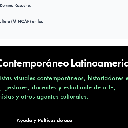
a Romina Resuche.
Cultura (MINCAP) en las
ografía para la Subdirección
rofesional Aiep. Vive y
 Contemporáneo Latinoameri
stas visuales contemporáneos, historiadores 
s, gestores, docentes y estudiante de arte,
nistas y otros agentes culturales.
Ayuda y Polticas de uso