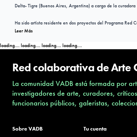
Delta- Tigre (Buenos Aires, Argentina) a cargo de la curador
Ha sido artista residente en dos proyectos del Programa Red 
Leer Más
regiones de Atacama y O'higgins. Ha realizado talleres de fot
de Cultura de la Municipalidad de Santiago, y en el Instituto P
loading....
loading....
loading....
loading....
trabaja en Santiago de Chile.
Red colaborativa de Arte
La comunidad VADB está formada por arti
investigadores de arte, curadores, crítico
funcionarios públicos, galeristas, coleccio
Sobre VADB
Tu cuenta