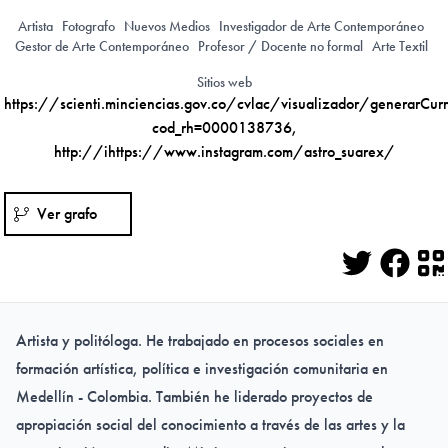
Artista
Fotografo
Nuevos Medios
Investigador de Arte Contemporáneo
Gestor de Arte Contemporáneo
Profesor / Docente no formal
Arte Textil
Sitios web
https://scienti.minciencias.gov.co/cvlac/visualizador/generarCurr
cod_rh=0000138736
,
http://ihttps://www.instagram.com/astro_suarex/
Ver grafo
Twitter
Face
Q
Artista y politóloga. He trabajado en procesos sociales en
formación artística, política e investigación comunitaria en
Medellín - Colombia. También he liderado proyectos de
apropiación social del conocimiento a través de las artes y la