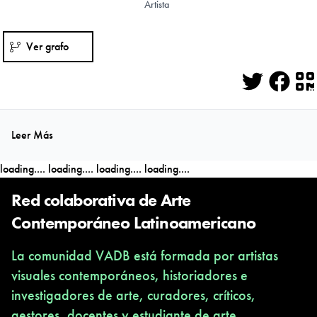
Artista
Ver grafo
Twitter
Face
Q
Leer Más
loading....
loading....
loading....
loading....
Red colaborativa de Arte
Contemporáneo Latinoamericano
La comunidad VADB está formada por artistas
visuales contemporáneos, historiadores e
investigadores de arte, curadores, críticos,
gestores, docentes y estudiante de arte,