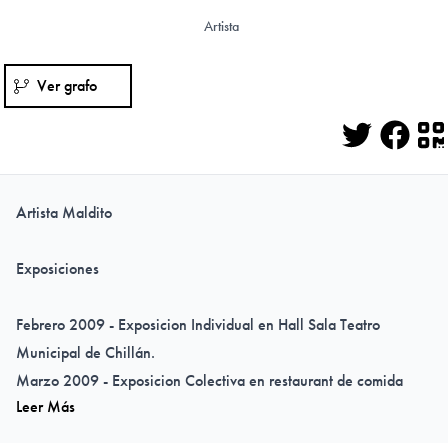
Artista
Ver grafo
Twitter
Face
Q
Artista Maldito
Exposiciones
Febrero 2009 - Exposicion Individual en Hall Sala Teatro
Municipal de Chillán.
Marzo 2009 - Exposicion Colectiva en restaurant de comida
Leer Más
rapida "En Maipon", Chillán
Mayo 2009 - Participa en documental de arte junto a Claudio