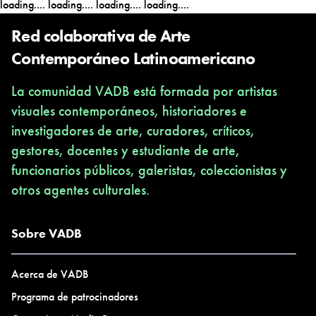
loading....
loading....
loading....
loading....
Romo y Alan Robinson, documental realizado por el cineasta
chillanejo Patricio Valladares y exhibido en la corporacion Santo
Red colaborativa de Arte
Tomás en Concepción, Chile.
Contemporáneo Latinoamericano
Junio 2009 - Exposicion individual en Bar Dementes, Chillán
La comunidad VADB está formada por artistas
Junio 7 – 14 2009 Una obra es exhibida en “World Art Expo”
visuales contemporáneos, historiadores e
en Brea Orange County, California, USA.
investigadores de arte, curadores, críticos,
gestores, docentes y estudiante de arte,
Prensa
funcionarios públicos, galeristas, coleccionistas y
otros agentes culturales.
09 de Abril Reseña en fanzine colombiano "Chainsaw",
dedicado a la musica metal.
Martes 16 Junio 2009 - Articulo en Cuerpo Dos de Diario El
Sobre VADB
Sur, Concepción.
Jueves 18 Junio 2009 - Articulo en Radiografías de Diario la
Acerca de VADB
Crónica Chillán.
Programa de patrocinadores
Viernes 10 julio 2009 - Pequeña reseña de la exposicion en Bar