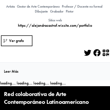
Artista
Gestor de Arte Contemporáneo
Profesor / Docente no formal
Dibujante
Grabador
Pintor
Sitios web
https://alejandracastrof.wixsite.com/portfolio
Ver grafo
Twitter
Face
Q
Leer Más
loading....
loading....
loading....
loading....
Red colaborativa de Arte
Contemporáneo Latinoamericano