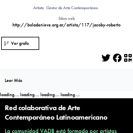
Artista
Gestor de Arte Contemporáneo
Sitios web
http://boladenieve.org.ar/artista/117/jacoby-roberto
Ver grafo
Twitter
Face
Q
Leer Más
loading....
loading....
loading....
loading....
Red colaborativa de Arte
Contemporáneo Latinoamericano
La comunidad VADB está formada por artistas